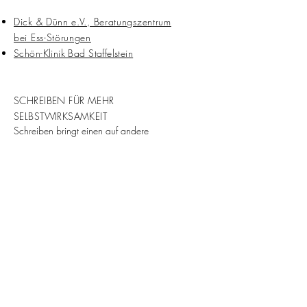
Dick & Dünn e.V., Beratungszentrum
bei Ess-Störungen
Schön-Klinik Bad Staffelstein
SCHREIBEN FÜR MEHR
SELBSTWIRKSAMKEIT
Schreiben bringt einen auf andere
Gedanken, fasst in Worte, was ansonsten
keinen Namen findet. Durchs Schreiben
werden wir uns unseres SELBST auf eine
andere Art bewusst wie die Schriftstellerin
Siri Hustvedt sagt:. Schreiben ist demnach
ein wahrgenommener Übergang von innen
nach außen – und damit auch ein Dialog:
Denn Schreiben ist immer für JEMANDEN.
Selbst Tagebücher sind für Andere, wenn
auch nur für ein anderes Selbst – das Ich in
zehn Jahren. Schreiben ist daher auch
immer ein Mittel der SELBSTREFLEXION